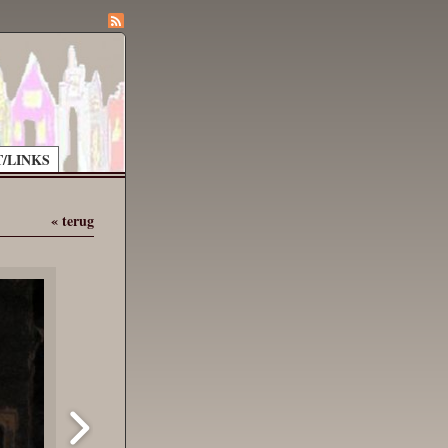
/LINKS
« terug