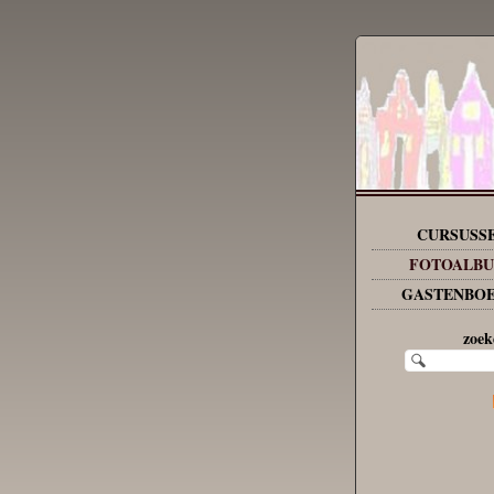
CURSUSS
FOTOALB
GASTENBO
zoek